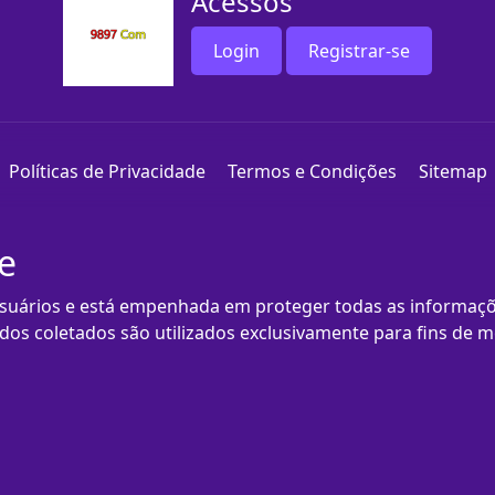
Acessos
Login
Registrar-se
Políticas de Privacidade
Termos e Condições
Sitemap
de
 usuários e está empenhada em proteger todas as informaçõ
os coletados são utilizados exclusivamente para fins de m