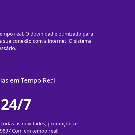
tempo real. O download é otimizado para
 sua conexão com a internet. O sistema
ssário.
cias em Tempo Real
24/7
e todas as novidades, promoções e
 9897 Com em tempo real!