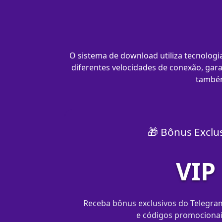
O sistema de download utiliza tecnolog
diferentes velocidades de conexão, gar
também
🎁 Bônus Exclu
VIP
Receba bônus exclusivos do Telegra
e códigos promocionai