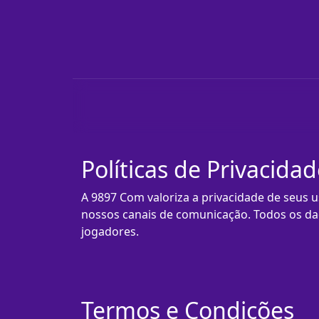
Políticas de Privacida
A 9897 Com valoriza a privacidade de seus
nossos canais de comunicação. Todos os dad
jogadores.
Termos e Condições