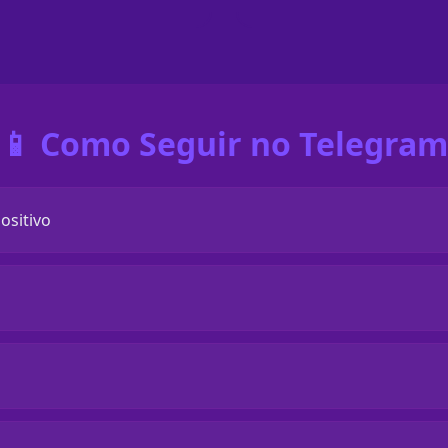
📱 Como Seguir no Telegram
ositivo