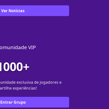
Ver Notícias
Comunidade VIP
1000+
unidade exclusiva de jogadores e
rtilhe experiências!
Entrar Grupo