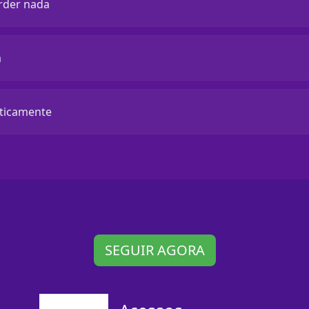
erder nada
a
aticamente
SEGUIR AGORA