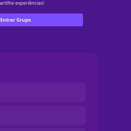
rtilhe experiências!
Entrar Grupo