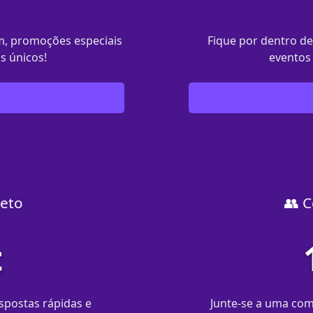
m, promoções especiais
Fique por dentro d
s únicos!
eventos
reto
👥 
t
espostas rápidas e
Junte-se a uma com