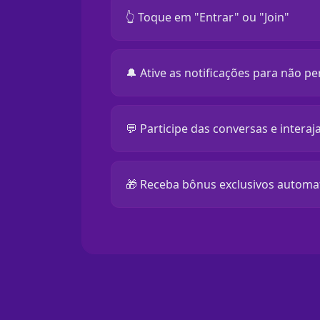
👆 Toque em "Entrar" ou "Join"
🔔 Ative as notificações para não p
💬 Participe das conversas e interaj
🎁 Receba bônus exclusivos autom