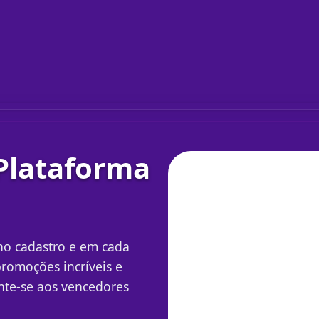
 Plataforma
no cadastro e em cada
promoções incríveis e
unte-se aos vencedores