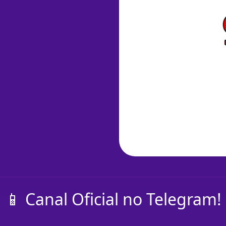
📱 Canal Oficial no Telegram!