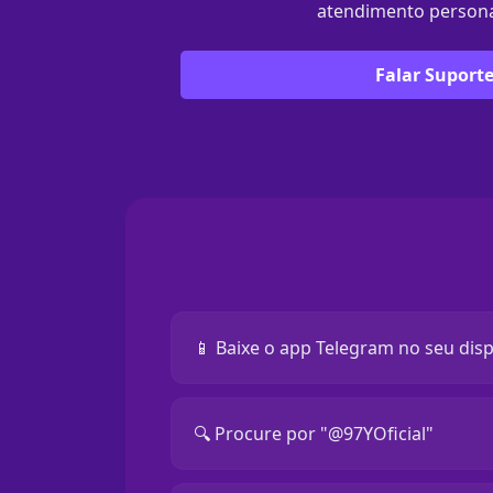
atendimento persona
Falar Suport
📱 Baixe o app Telegram no seu disp
🔍 Procure por "@97YOficial"