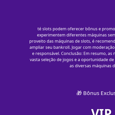
té slots podem oferecer bônus e promo
experimentem diferentes máquinas sem a
proveito das máquinas de slots, é recomend
ampliar seu bankroll. Jogar com moderação
e responsável. Conclusão: Em resumo, as 
vasta seleção de jogos e a oportunidade de
as diversas máquinas d
🎁 Bônus Exclu
VIP