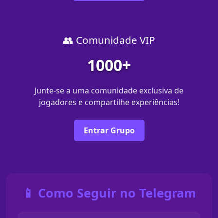
👥 Comunidade VIP
1000+
Junte-se a uma comunidade exclusiva de
jogadores e compartilhe experiências!
Entrar Grupo
📱 Como Seguir no Telegram