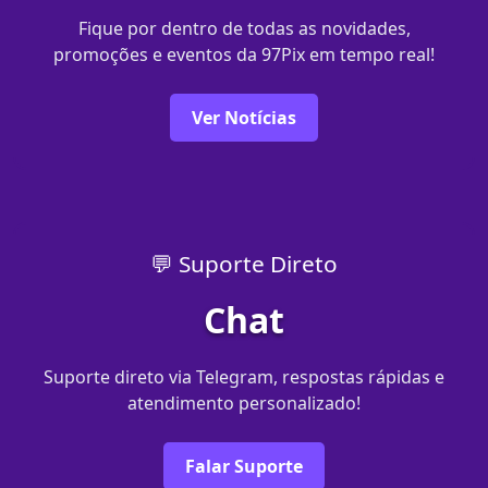
Fique por dentro de todas as novidades,
promoções e eventos da 97Pix em tempo real!
Ver Notícias
💬 Suporte Direto
Chat
Suporte direto via Telegram, respostas rápidas e
atendimento personalizado!
Falar Suporte