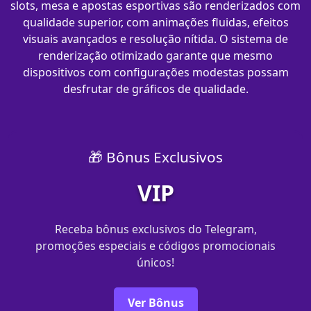
slots, mesa e apostas esportivas são renderizados com
qualidade superior, com animações fluidas, efeitos
visuais avançados e resolução nítida. O sistema de
renderização otimizado garante que mesmo
dispositivos com configurações modestas possam
desfrutar de gráficos de qualidade.
🎁 Bônus Exclusivos
VIP
Receba bônus exclusivos do Telegram,
promoções especiais e códigos promocionais
únicos!
Ver Bônus