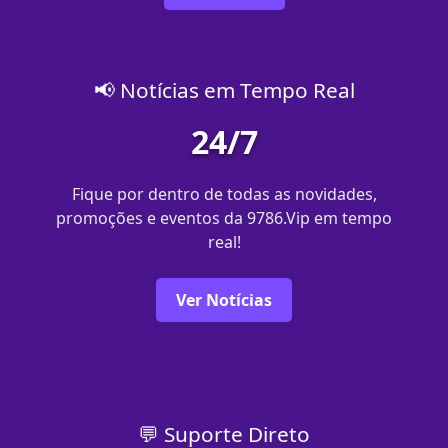
📢 Notícias em Tempo Real
24/7
Fique por dentro de todas as novidades,
promoções e eventos da 9786.Vip em tempo
real!
Ver Notícias
💬 Suporte Direto