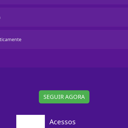
a
aticamente
SEGUIR AGORA
Acessos