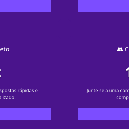
reto
👥 
t
espostas rápidas e
Junte-se a uma com
lizado!
compa
e