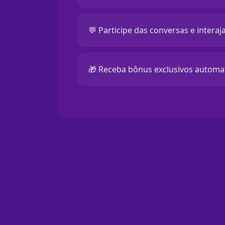
💬 Participe das conversas e interaj
🎁 Receba bônus exclusivos autom