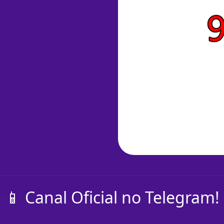
📱 Canal Oficial no Telegram!