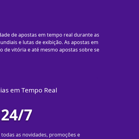
lidade de apostas em tempo real durante as
ndiais e lutas de exibição. As apostas em
 de vitória e até mesmo apostas sobre se
cias em Tempo Real
24/7
e todas as novidades, promoções e