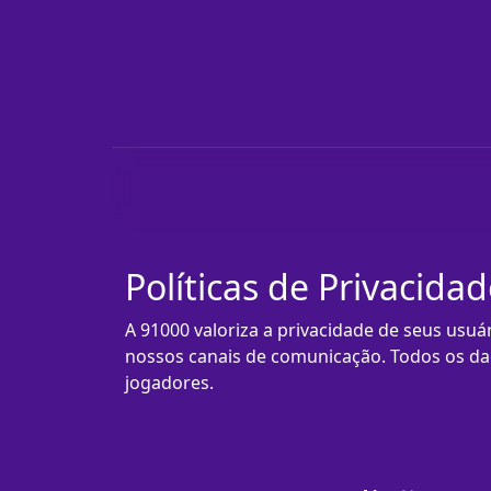
Políticas de Privacida
A 91000 valoriza a privacidade de seus usu
nossos canais de comunicação. Todos os dad
jogadores.