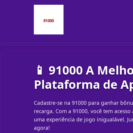
📱 91000 A Melh
Plataforma de A
Cadastre-se na 91000 para ganhar bônu
recarga. Com a 91000, você tem acesso 
uma experiência de jogo inigualável. J
agora!