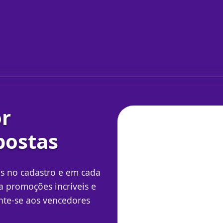
or
postas
s no cadastro e em cada
a promoções incríveis e
unte-se aos vencedores