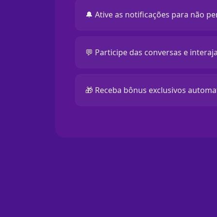
🔔 Ative as notificações para não p
💬 Participe das conversas e interaj
🎁 Receba bônus exclusivos autom