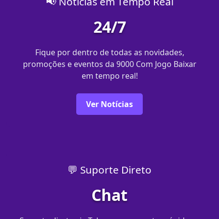
📢 Notícias em Tempo Real
24/7
Fique por dentro de todas as novidades,
promoções e eventos da 9000 Com Jogo Baixar
em tempo real!
Ver Notícias
💬 Suporte Direto
Chat