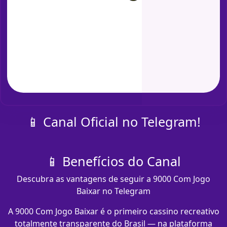
📱 Canal Oficial no Telegram!
📱 Benefícios do Canal
Descubra as vantagens de seguir a 9000 Com Jogo
Baixar no Telegram
A 9000 Com Jogo Baixar é o primeiro cassino recreativo
totalmente transparente do Brasil — na plataforma