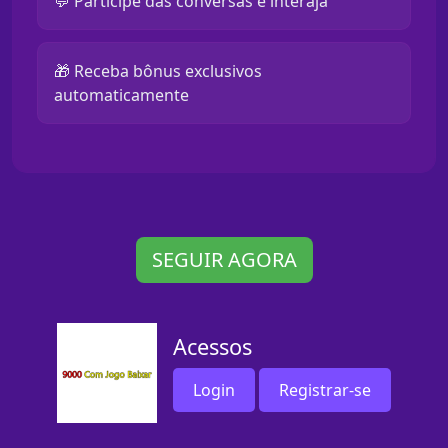
💬 Participe das conversas e interaja
🎁 Receba bônus exclusivos
automaticamente
SEGUIR AGORA
Acessos
Login
Registrar-se