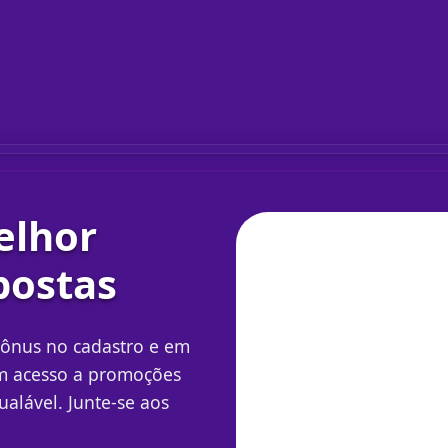
elhor
postas
bônus no cadastro e em
em acesso a promoções
ualável. Junte-se aos