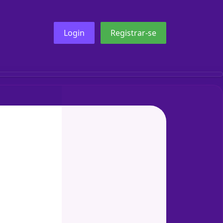
Login
Registrar-se