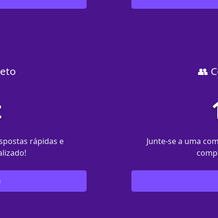
reto
👥 
t
espostas rápidas e
Junte-se a uma com
lizado!
compa
e