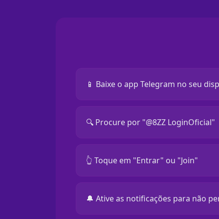
📱 Baixe o app Telegram no seu disp
🔍 Procure por "@8ZZ LoginOficial"
👆 Toque em "Entrar" ou "Join"
🔔 Ative as notificações para não p