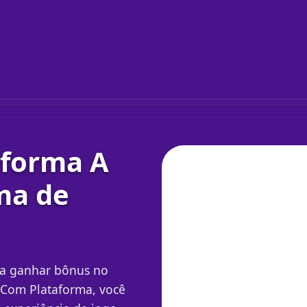
aforma A
ma de
ra ganhar bônus no
 Com Plataforma, você