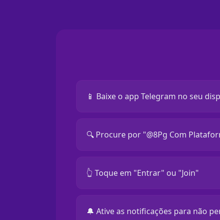
📱 Baixe o app Telegram no seu disp
🔍 Procure por "@8Pg Com Platafor
👆 Toque em "Entrar" ou "Join"
🔔 Ative as notificações para não p