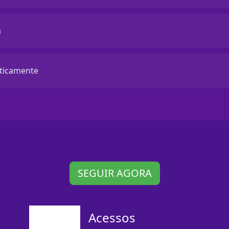
a
aticamente
SEGUIR AGORA
Acessos