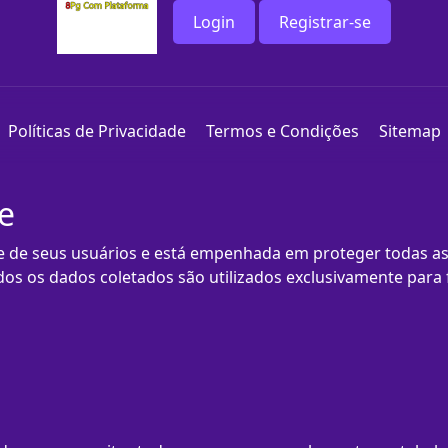
Login
Registrar-se
Políticas de Privacidade
Termos e Condições
Sitemap
de
de de seus usuários e está empenhada em proteger todas a
os os dados coletados são utilizados exclusivamente para 