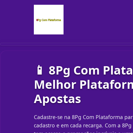
📱 8Pg Com Plat
Melhor Platafor
Apostas
Cadastre-se na 8Pg Com Plataforma pa
cadastro e em cada recarga. Com a 8Pg