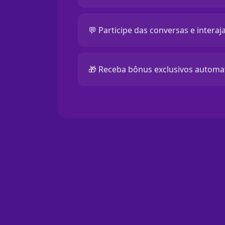
💬 Participe das conversas e interaj
🎁 Receba bônus exclusivos autom