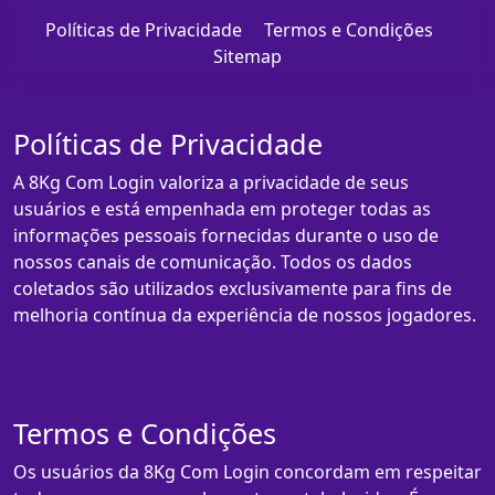
Políticas de Privacidade
Termos e Condições
Sitemap
Políticas de Privacidade
A 8Kg Com Login valoriza a privacidade de seus
usuários e está empenhada em proteger todas as
informações pessoais fornecidas durante o uso de
nossos canais de comunicação. Todos os dados
coletados são utilizados exclusivamente para fins de
melhoria contínua da experiência de nossos jogadores.
Termos e Condições
Os usuários da 8Kg Com Login concordam em respeitar