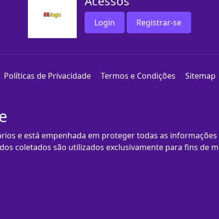
Acessos
Login
Registrar-se
Políticas de Privacidade
Termos e Condições
Sitemap
de
uários e está empenhada em proteger todas as informações
os coletados são utilizados exclusivamente para fins de m