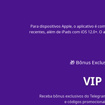
Para dispositivos Apple, o aplicativo é c
recentes, além de iPads com iOS 12.0+. O a
🎁 Bônus Exclu
VIP
Receba bônus exclusivos do Telegra
e códigos promocionai