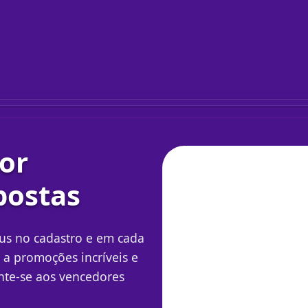
or
postas
us no cadastro e em cada
 a promoções incríveis e
unte-se aos vencedores