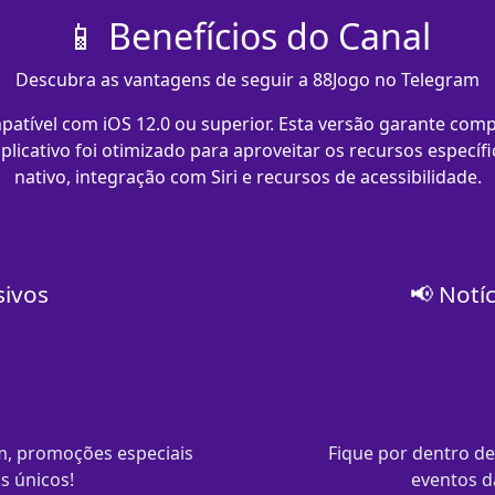
📱 Benefícios do Canal
Descubra as vantagens de seguir a 88Jogo no Telegram
ompatível com iOS 12.0 ou superior. Esta versão garante co
plicativo foi otimizado para aproveitar os recursos específ
nativo, integração com Siri e recursos de acessibilidade.
sivos
📢 Notí
m, promoções especiais
Fique por dentro d
s únicos!
eventos d