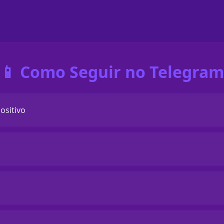
📱 Como Seguir no Telegram
ositivo