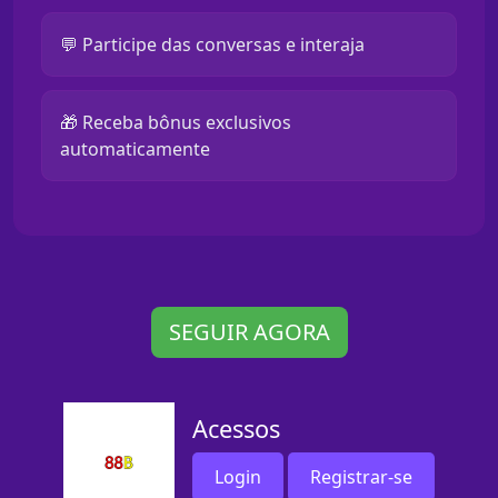
💬 Participe das conversas e interaja
🎁 Receba bônus exclusivos
automaticamente
SEGUIR AGORA
Acessos
Login
Registrar-se