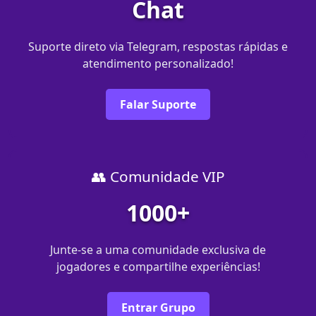
Chat
Suporte direto via Telegram, respostas rápidas e
atendimento personalizado!
Falar Suporte
👥 Comunidade VIP
1000+
Junte-se a uma comunidade exclusiva de
jogadores e compartilhe experiências!
Entrar Grupo