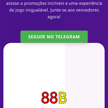
acesso a promoções incríveis e uma experiência
de jogo inigualável. Junte-se aos vencedores
agora!
SEGUIR NO TELEGRAM