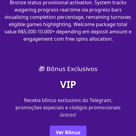
Bronze status provisional activation. System tracks
wagering progress real-time via progress bars
visualizing completion percentage, remaining turnover,
eligible games highlighting. Welcome package total
value R$5.000-10.000+ depending em deposit amount e
engagement com free spins allocation.
🎁 Bônus Exclusivos
VIP
Receba bônus exclusivos do Telegram,
promoções especiais e códigos promocionais
únicos!
Ver Bônus