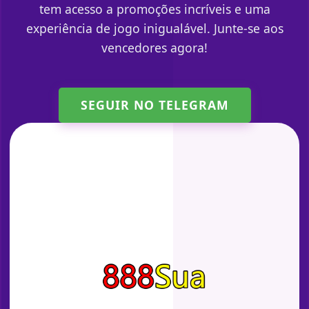
tem acesso a promoções incríveis e uma
experiência de jogo inigualável. Junte-se aos
vencedores agora!
SEGUIR NO TELEGRAM