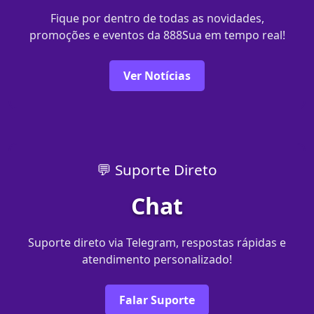
Fique por dentro de todas as novidades,
promoções e eventos da 888Sua em tempo real!
Ver Notícias
💬 Suporte Direto
Chat
Suporte direto via Telegram, respostas rápidas e
atendimento personalizado!
Falar Suporte