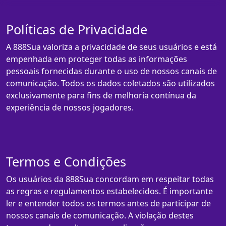
Políticas de Privacidade
A 888Sua valoriza a privacidade de seus usuários e está
empenhada em proteger todas as informações
pessoais fornecidas durante o uso de nossos canais de
comunicação. Todos os dados coletados são utilizados
exclusivamente para fins de melhoria contínua da
experiência de nossos jogadores.
Termos e Condições
Os usuários da 888Sua concordam em respeitar todas
as regras e regulamentos estabelecidos. É importante
ler e entender todos os termos antes de participar de
nossos canais de comunicação. A violação destes