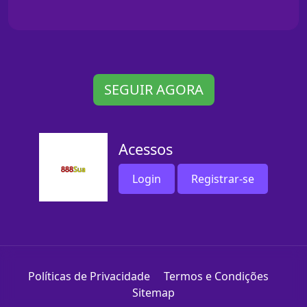
SEGUIR AGORA
Acessos
Login
Registrar-se
Políticas de Privacidade
Termos e Condições
Sitemap