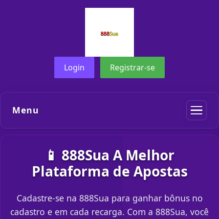
Login
Registrar-se
Menu
📱 888Sua A Melhor
Plataforma de Apostas
Cadastre-se na 888Sua para ganhar bônus no
cadastro e em cada recarga. Com a 888Sua, você