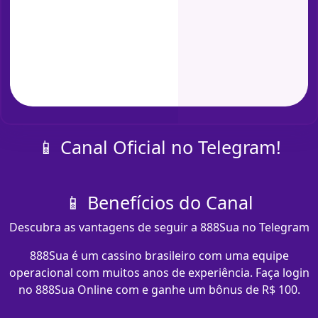
📱 Canal Oficial no Telegram!
📱 Benefícios do Canal
Descubra as vantagens de seguir a 888Sua no Telegram
888Sua é um cassino brasileiro com uma equipe
operacional com muitos anos de experiência. Faça login
no 888Sua Online com e ganhe um bônus de R$ 100.