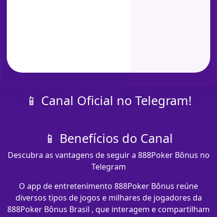
📱 Canal Oficial no Telegram!
📱 Benefícios do Canal
Descubra as vantagens de seguir a 888Poker Bônus no
Telegram
O app de entretenimento 888Poker Bônus reúne
diversos tipos de jogos e milhares de jogadores da
888Poker Bônus Brasil , que interagem e compartilham