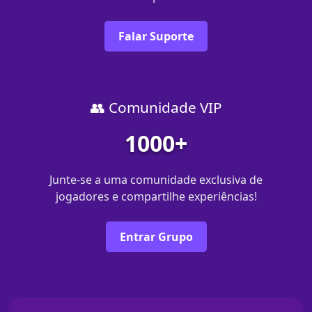
Falar Suporte
👥 Comunidade VIP
1000+
Junte-se a uma comunidade exclusiva de
jogadores e compartilhe experiências!
Entrar Grupo