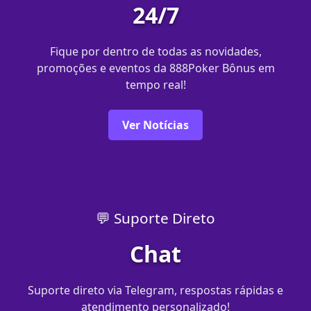
24/7
Fique por dentro de todas as novidades,
promoções e eventos da 888Poker Bônus em
tempo real!
Ver Notícias
💬 Suporte Direto
Chat
Suporte direto via Telegram, respostas rápidas e
atendimento personalizado!