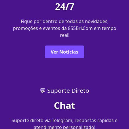
24/7
Fique por dentro de todas as novidades,
promoções e eventos da 855Brl.Com em tempo
real!
Ver Notícias
💬 Suporte Direto
Chat
Suporte direto via Telegram, respostas rápidas e
atendimento personalizado!