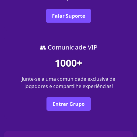
Falar Suporte
👥 Comunidade VIP
1000+
Junte-se a uma comunidade exclusiva de
jogadores e compartilhe experiências!
Entrar Grupo