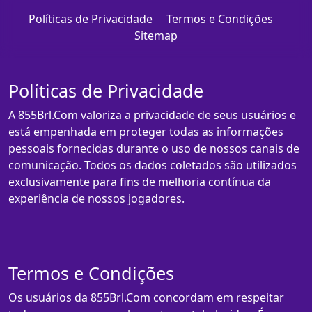
Políticas de Privacidade
Termos e Condições
Sitemap
Políticas de Privacidade
A 855Brl.Com valoriza a privacidade de seus usuários e
está empenhada em proteger todas as informações
pessoais fornecidas durante o uso de nossos canais de
comunicação. Todos os dados coletados são utilizados
exclusivamente para fins de melhoria contínua da
experiência de nossos jogadores.
Termos e Condições
Os usuários da 855Brl.Com concordam em respeitar