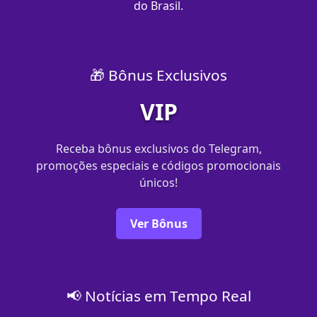
do Brasil.
🎁 Bônus Exclusivos
VIP
Receba bônus exclusivos do Telegram,
promoções especiais e códigos promocionais
únicos!
Ver Bônus
📢 Notícias em Tempo Real