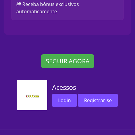
🎁 Receba bônus exclusivos
automaticamente
SEGUIR AGORA
Acessos
Login
Registrar-se