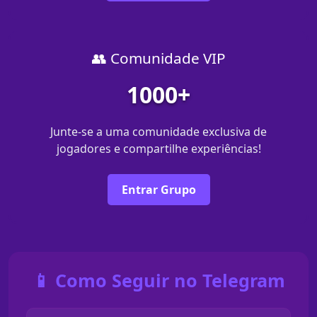
👥 Comunidade VIP
1000+
Junte-se a uma comunidade exclusiva de
jogadores e compartilhe experiências!
Entrar Grupo
📱 Como Seguir no Telegram