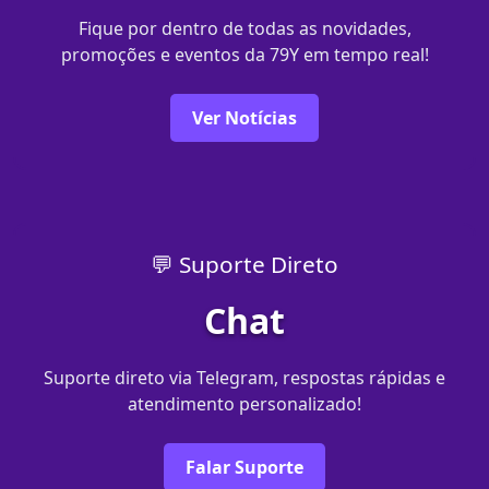
Fique por dentro de todas as novidades,
promoções e eventos da 79Y em tempo real!
Ver Notícias
💬 Suporte Direto
Chat
Suporte direto via Telegram, respostas rápidas e
atendimento personalizado!
Falar Suporte