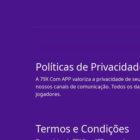
Políticas de Privacida
A 79X Com APP valoriza a privacidade de s
nossos canais de comunicação. Todos os dad
jogadores.
Termos e Condições