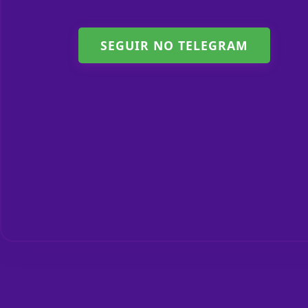
SEGUIR NO TELEGRAM