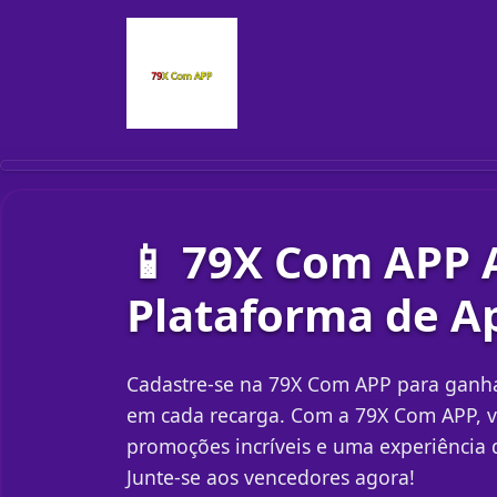
📱 79X Com APP 
Plataforma de A
Cadastre-se na 79X Com APP para ganha
em cada recarga. Com a 79X Com APP, v
promoções incríveis e uma experiência d
Junte-se aos vencedores agora!