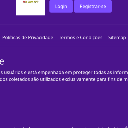
Login
Registrar-se
Políticas de Privacidade
Termos e Condições
Sitemap
de
eus usuários e está empenhada em proteger todas as inform
os coletados são utilizados exclusivamente para fins de m