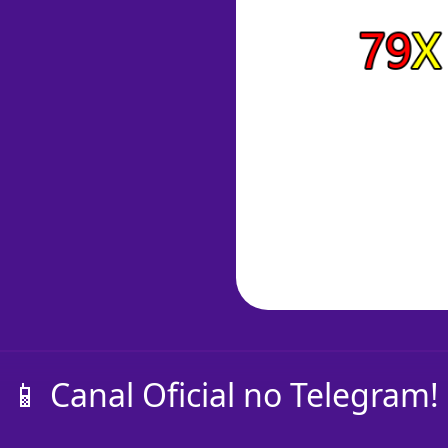
📱 Canal Oficial no Telegram!