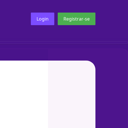
Login
Registrar-se