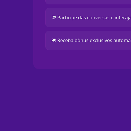
💬 Participe das conversas e interaj
🎁 Receba bônus exclusivos autom