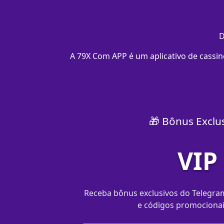
D
A 79X Com APP é um aplicativo de cassin
🎁 Bônus Exclu
VIP
Receba bônus exclusivos do Telegra
e códigos promocionai