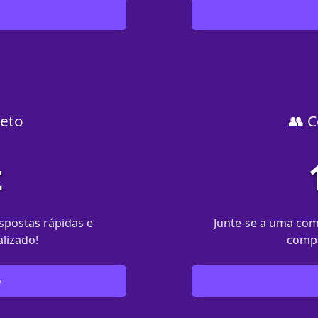
reto
👥 
t
espostas rápidas e
Junte-se a uma com
lizado!
compa
e