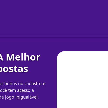
A Melhor
postas
r bônus no cadastro e
ocê tem acesso a
e jogo inigualável.