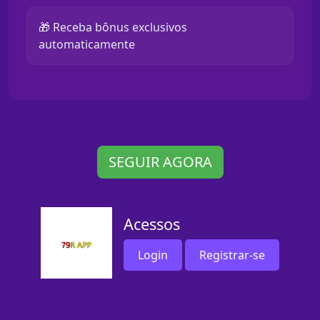
🎁 Receba bônus exclusivos
automaticamente
SEGUIR AGORA
Acessos
Login
Registrar-se