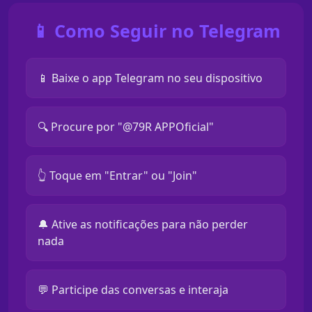
📱 Como Seguir no Telegram
📱 Baixe o app Telegram no seu dispositivo
🔍 Procure por "@79R APPOficial"
👆 Toque em "Entrar" ou "Join"
🔔 Ative as notificações para não perder
nada
💬 Participe das conversas e interaja