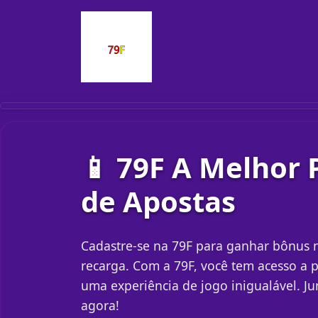
📱 79F A Melhor 
de Apostas
Cadastre-se na 79F para ganhar bônus 
recarga. Com a 79F, você tem acesso a p
uma experiência de jogo inigualável. J
agora!