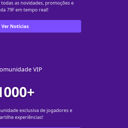
e todas as novidades, promoções e
 da 79F em tempo real!
Ver Notícias
Comunidade VIP
1000+
unidade exclusiva de jogadores e
rtilhe experiências!