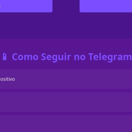
e
📱 Como Seguir no Telegram
ositivo