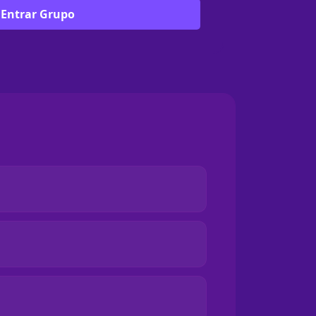
Entrar Grupo