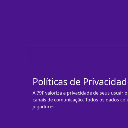
Políticas de Privacida
A 79F valoriza a privacidade de seus usuár
canais de comunicação. Todos os dados cole
jogadores.