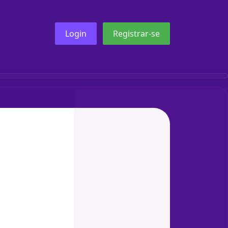
Login
Registrar-se