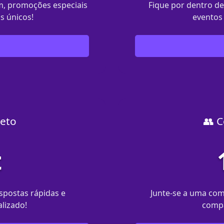
m, promoções especiais
Fique por dentro d
s únicos!
eventos
reto
👥 
t
espostas rápidas e
Junte-se a uma com
lizado!
compa