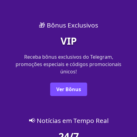
🎁 Bônus Exclusivos
VIP
Receba bônus exclusivos do Telegram,
promoções especiais e códigos promocionais
únicos!
Ver Bônus
📢 Notícias em Tempo Real
24/7