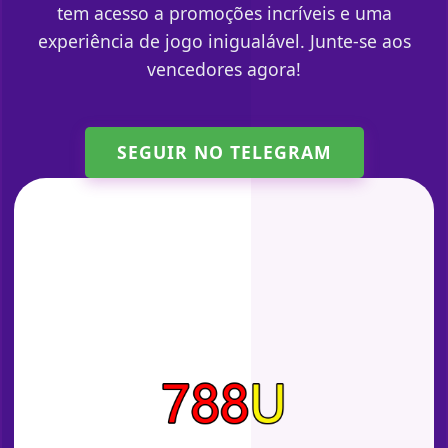
tem acesso a promoções incríveis e uma
experiência de jogo inigualável. Junte-se aos
vencedores agora!
SEGUIR NO TELEGRAM