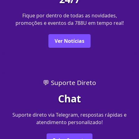
Fique por dentro de todas as novidades,
promoções e eventos da 788U em tempo real!
Ver Notícias
💬 Suporte Direto
Chat
Suporte direto via Telegram, respostas rápidas e
atendimento personalizado!