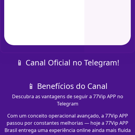
📱 Canal Oficial no Telegram!
📱 Benefícios do Canal
Descubra as vantagens de seguir a 77Vip APP no
Telegram
Com um conceito operacional avançado, a 77Vip APP
passou por constantes melhorias — hoje a 77Vip APP
Brasil entrega uma experiência online ainda mais fluida