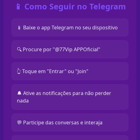
📱 Como Seguir no Telegram
📱 Baixe o app Telegram no seu dispositivo
🔍 Procure por "@77Vip APPOficial"
👆 Toque em "Entrar" ou "Join"
🔔 Ative as notificações para não perder
nada
💬 Participe das conversas e interaja