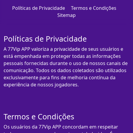
Políticas de Privacidade
Termos e Condições
Sitemap
Políticas de Privacidade
A 77Vip APP valoriza a privacidade de seus usuários e
está empenhada em proteger todas as informações
pessoais fornecidas durante o uso de nossos canais de
comunicação. Todos os dados coletados são utilizados
exclusivamente para fins de melhoria contínua da
experiência de nossos jogadores.
Termos e Condições
Os usuários da 77Vip APP concordam em respeitar