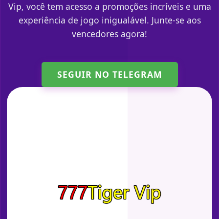
Vip, você tem acesso a promoções incríveis e uma
experiência de jogo inigualável. Junte-se aos
vencedores agora!
SEGUIR NO TELEGRAM