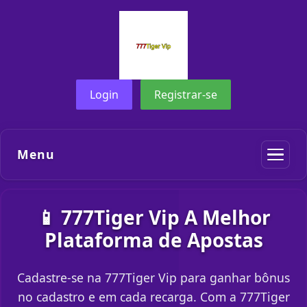
Login
Registrar-se
Menu
📱 777Tiger Vip A Melhor
Plataforma de Apostas
Cadastre-se na 777Tiger Vip para ganhar bônus
no cadastro e em cada recarga. Com a 777Tiger