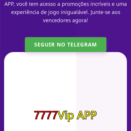
APP, você tem acesso a promoções incríveis e uma
experiência de jogo inigualável. Junte-se aos
vencedores agora!
SEGUIR NO TELEGRAM