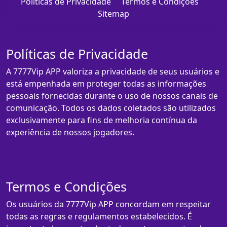
Políticas de Privacidade
Termos e Condições
Sitemap
Políticas de Privacidade
A 7777Vip APP valoriza a privacidade de seus usuários e
está empenhada em proteger todas as informações
pessoais fornecidas durante o uso de nossos canais de
comunicação. Todos os dados coletados são utilizados
exclusivamente para fins de melhoria contínua da
experiência de nossos jogadores.
Termos e Condições
Os usuários da 7777Vip APP concordam em respeitar
todas as regras e regulamentos estabelecidos. É