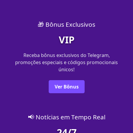
🎁 Bônus Exclusivos
VIP
Receba bônus exclusivos do Telegram,
promoções especiais e códigos promocionais
únicos!
Ver Bônus
📢 Notícias em Tempo Real
24/7