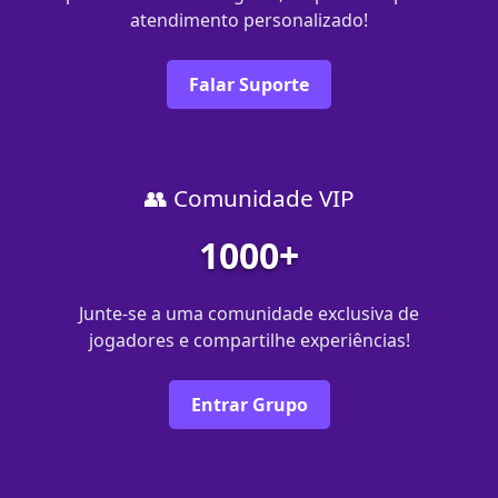
atendimento personalizado!
Falar Suporte
👥 Comunidade VIP
1000+
Junte-se a uma comunidade exclusiva de
jogadores e compartilhe experiências!
Entrar Grupo