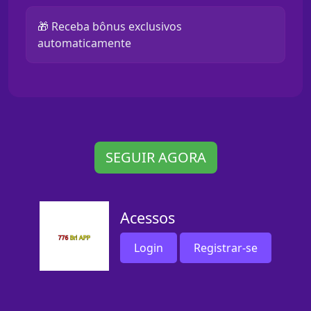
🎁 Receba bônus exclusivos
automaticamente
SEGUIR AGORA
Acessos
Login
Registrar-se