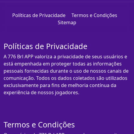
Políticas de Privacidade
Termos e Condições
Sitemap
Políticas de Privacidade
A 776 Brl APP valoriza a privacidade de seus usuários e
está empenhada em proteger todas as informações
pessoais fornecidas durante o uso de nossos canais de
comunicação. Todos os dados coletados são utilizados
exclusivamente para fins de melhoria contínua da
experiência de nossos jogadores.
Termos e Condições