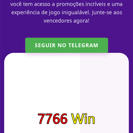
você tem acesso a promoções incríveis e uma
experiência de jogo inigualável. Junte-se aos
vencedores agora!
SEGUIR NO TELEGRAM