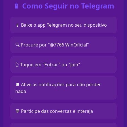
📱 Como Seguir no Telegram
📱 Baixe o app Telegram no seu dispositivo
🔍 Procure por "@7766 WinOficial"
👆 Toque em "Entrar" ou "Join"
🔔 Ative as notificações para não perder
nada
💬 Participe das conversas e interaja