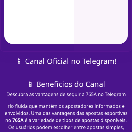
📱 Canal Oficial no Telegram!
📱 Benefícios do Canal
Descubra as vantagens de seguir a 765A no Telegram
rio fluida que mantém os apostadores informados e
envolvidos. Uma das vantagens das apostas esportivas
no
765A
é a variedade de tipos de apostas disponíveis.
Os usuários podem escolher entre apostas simples,