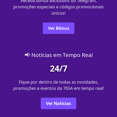
Receba bônus exclusivos do Telegram,
promoções especiais e códigos promocionais
únicos!
Ver Bônus
📢 Notícias em Tempo Real
24/7
Fique por dentro de todas as novidades,
promoções e eventos da 765A em tempo real!
Ver Notícias