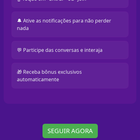
🔔 Ative as notificações para não perder
nada
💬 Participe das conversas e interaja
🎁 Receba bônus exclusivos
automaticamente
SEGUIR AGORA