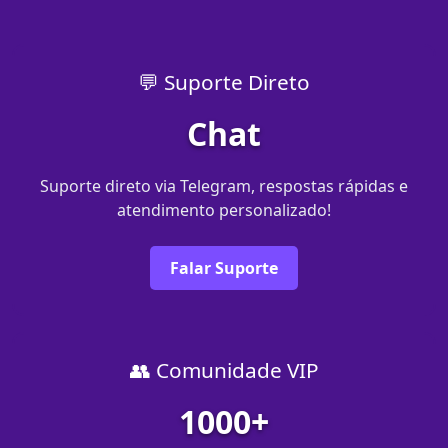
💬 Suporte Direto
Chat
Suporte direto via Telegram, respostas rápidas e
atendimento personalizado!
Falar Suporte
👥 Comunidade VIP
1000+