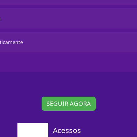
a
aticamente
SEGUIR AGORA
Acessos