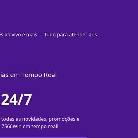
ês ao vivo e mais — tudo para atender aos
cias em Tempo Real
24/7
e todas as novidades, promoções e
 7566Win em tempo real!