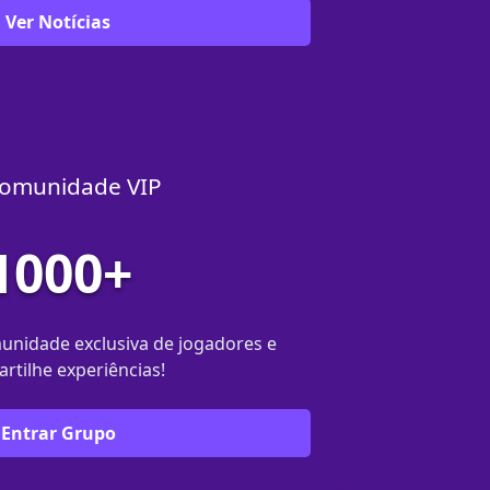
Ver Notícias
Comunidade VIP
1000+
unidade exclusiva de jogadores e
rtilhe experiências!
Entrar Grupo