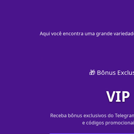
Aqui você encontra uma grande variedade 
🎁 Bônus Exclu
VIP
Receba bônus exclusivos do Telegra
e códigos promocionai