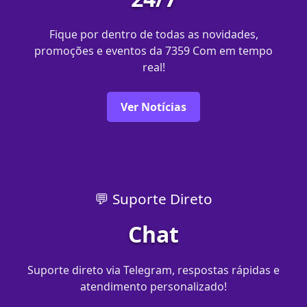
Fique por dentro de todas as novidades,
promoções e eventos da 7359 Com em tempo
real!
Ver Notícias
💬 Suporte Direto
Chat
Suporte direto via Telegram, respostas rápidas e
atendimento personalizado!