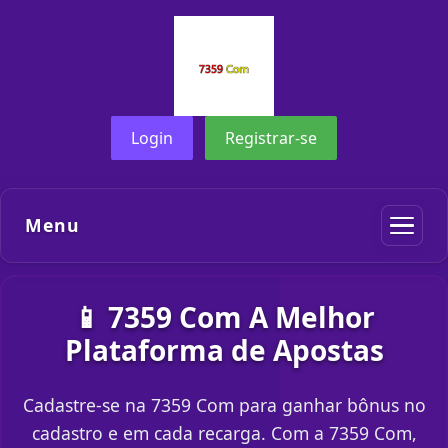
Login
Registrar-se
Menu
📱 7359 Com A Melhor
Plataforma de Apostas
Cadastre-se na 7359 Com para ganhar bônus no
cadastro e em cada recarga. Com a 7359 Com,