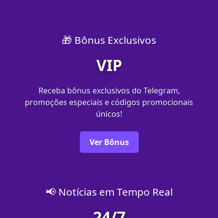
🎁 Bônus Exclusivos
VIP
Receba bônus exclusivos do Telegram,
promoções especiais e códigos promocionais
únicos!
Ver Bônus
📢 Notícias em Tempo Real
24/7