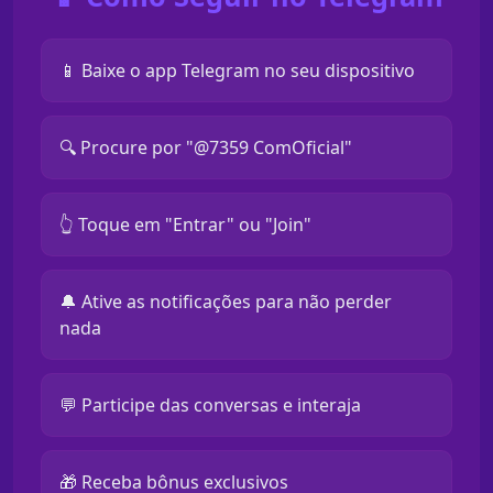
📱 Baixe o app Telegram no seu dispositivo
🔍 Procure por "@7359 ComOficial"
👆 Toque em "Entrar" ou "Join"
🔔 Ative as notificações para não perder
nada
💬 Participe das conversas e interaja
🎁 Receba bônus exclusivos