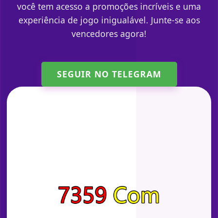
você tem acesso a promoções incríveis e uma
experiência de jogo inigualável. Junte-se aos
vencedores agora!
SEGUIR NO TELEGRAM