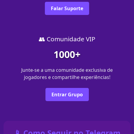
Falar Suporte
👥 Comunidade VIP
1000+
Junte-se a uma comunidade exclusiva de
jogadores e compartilhe experiências!
Entrar Grupo
📱 Como Seguir no Telegram