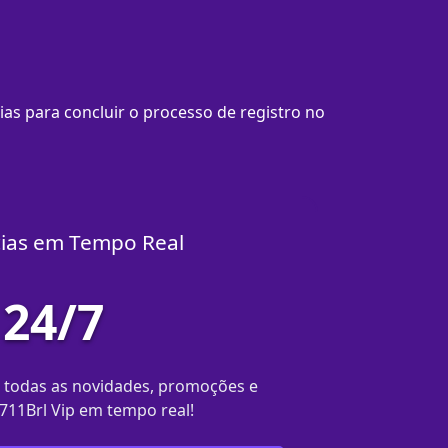
s para concluir o processo de registro no
cias em Tempo Real
24/7
e todas as novidades, promoções e
711Brl Vip em tempo real!