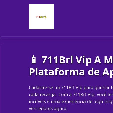
📱 711Brl Vip A 
Plataforma de A
Cadastre-se na 711Brl Vip para ganhar 
cada recarga. Com a 711Brl Vip, você t
incríveis e uma experiência de jogo inig
vencedores agora!