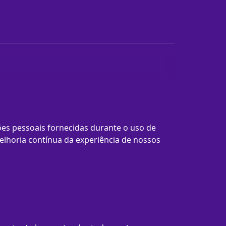
ões pessoais fornecidas durante o uso de
elhoria contínua da experiência de nossos