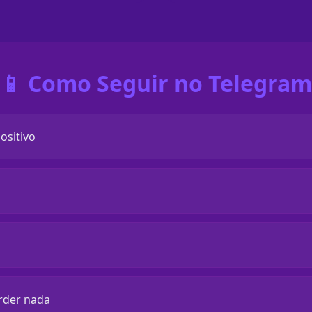
📱 Como Seguir no Telegram
ositivo
erder nada