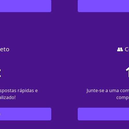
reto
👥 
t
espostas rápidas e
Junte-se a uma com
lizado!
compa
e