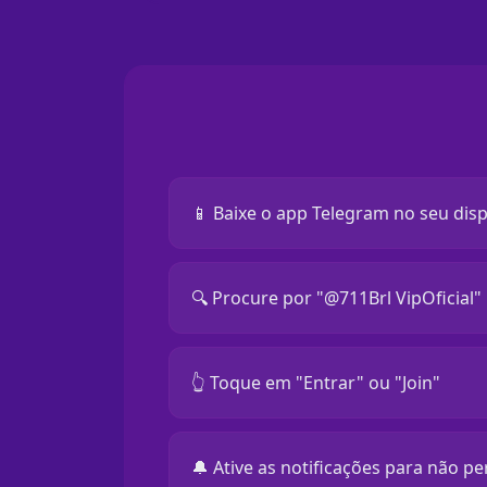
📱 Baixe o app Telegram no seu disp
🔍 Procure por "@711Brl VipOficial"
👆 Toque em "Entrar" ou "Join"
🔔 Ative as notificações para não p