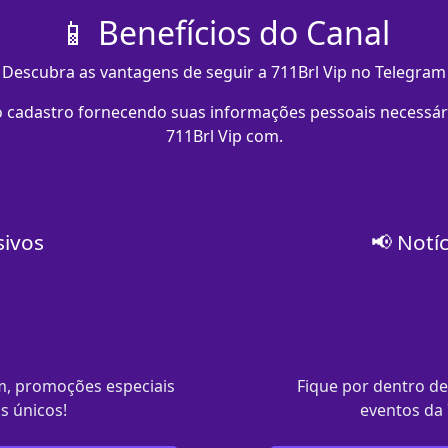
📱 Benefícios do Canal
Descubra as vantagens de seguir a 711Brl Vip no Telegram
 cadastro fornecendo suas informações pessoais necessária
711Brl Vip com​.
sivos
📢 Notí
m, promoções especiais
Fique por dentro d
s únicos!
eventos da 