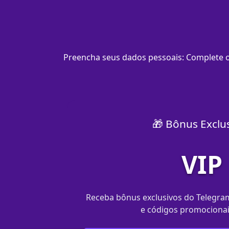
Preencha seus dados pessoais: Complete o
🎁 Bônus Exclu
VIP
Receba bônus exclusivos do Telegra
e códigos promocionai