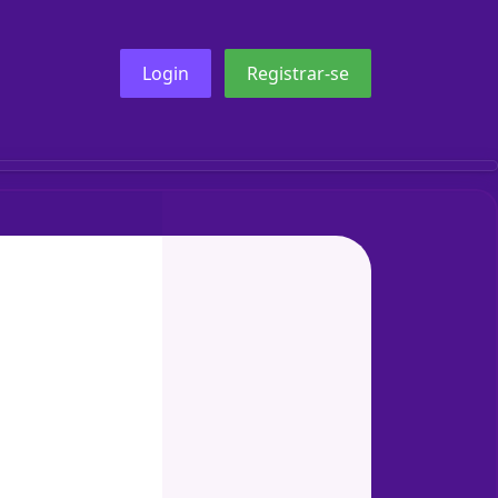
Login
Registrar-se