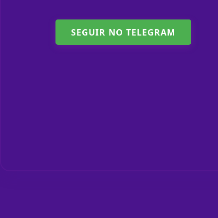
SEGUIR NO TELEGRAM