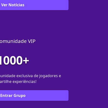
Ver Notícias
Comunidade VIP
1000+
unidade exclusiva de jogadores e
rtilhe experiências!
Entrar Grupo