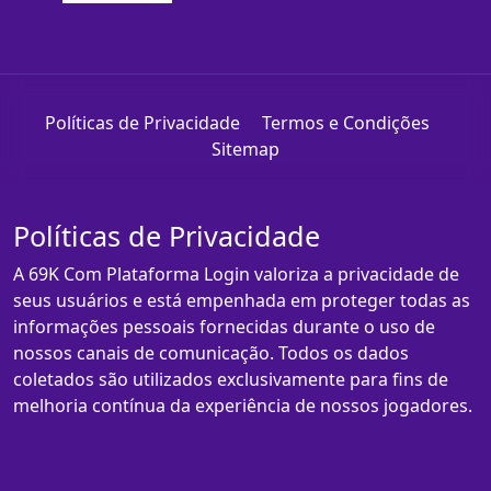
Políticas de Privacidade
Termos e Condições
Sitemap
Políticas de Privacidade
A 69K Com Plataforma Login valoriza a privacidade de
seus usuários e está empenhada em proteger todas as
informações pessoais fornecidas durante o uso de
nossos canais de comunicação. Todos os dados
coletados são utilizados exclusivamente para fins de
melhoria contínua da experiência de nossos jogadores.