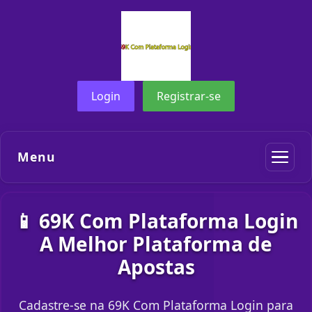
Login
Registrar-se
Menu
📱 69K Com Plataforma Login
A Melhor Plataforma de
Apostas
Cadastre-se na 69K Com Plataforma Login para