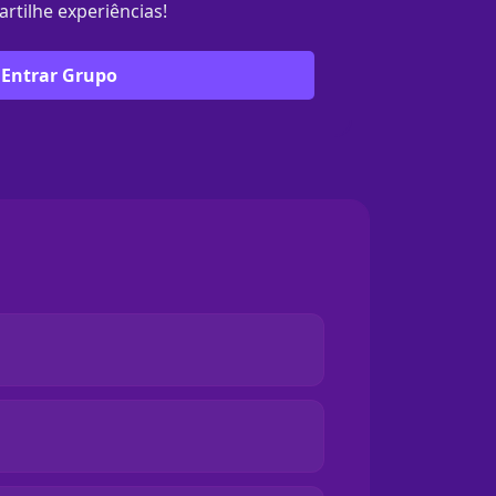
rtilhe experiências!
Entrar Grupo