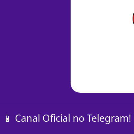
📱 Canal Oficial no Telegram!