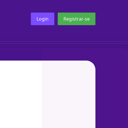
Login
Registrar-se