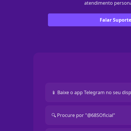
atendimento persona
Falar Suport
📱 Baixe o app Telegram no seu disp
🔍 Procure por "@68SOficial"