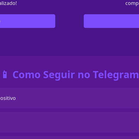
lizado!
compa
e
📱 Como Seguir no Telegram
ositivo