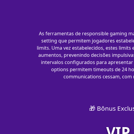
As ferramentas de responsible gaming ma
setting que permitem jogadores estabelece
limits. Uma vez estabelecidos, estes limit
aumentos, prevenindo decisões impulsiva
intervalos configurados para apresentar
options permitem timeouts de 24 ho
communications cessam, com ri
🎁 Bônus Exclu
VIP