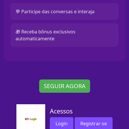
💬 Participe das conversas e interaja
🎁 Receba bônus exclusivos
automaticamente
SEGUIR AGORA
Acessos
Login
Registrar-se