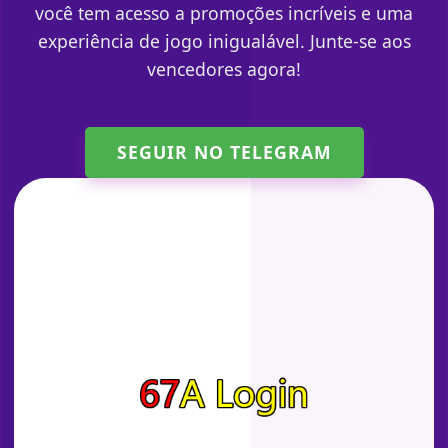
você tem acesso a promoções incríveis e uma
experiência de jogo inigualável. Junte-se aos
vencedores agora!
SEGUIR NO TELEGRAM