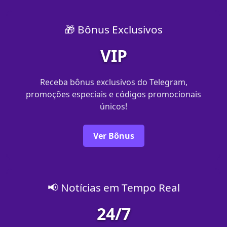
🎁 Bônus Exclusivos
VIP
Receba bônus exclusivos do Telegram,
promoções especiais e códigos promocionais
únicos!
Ver Bônus
📢 Notícias em Tempo Real
24/7