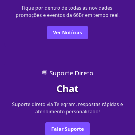
Fique por dentro de todas as novidades,
promoções e eventos da 66Br em tempo real!
Ver Notícias
💬 Suporte Direto
Chat
Suporte direto via Telegram, respostas rápidas e
atendimento personalizado!
Falar Suporte