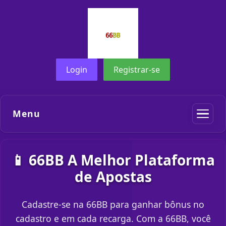
Login
Registrar-se
Menu
📱 66BB A Melhor Plataforma
de Apostas
Cadastre-se na 66BB para ganhar bônus no
cadastro e em cada recarga. Com a 66BB, você