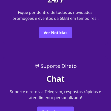
Fique por dentro de todas as novidades,
promoções e eventos da 66BB em tempo real!
Ver Notícias
💬 Suporte Direto
Chat
Suporte direto via Telegram, respostas rápidas e
atendimento personalizado!