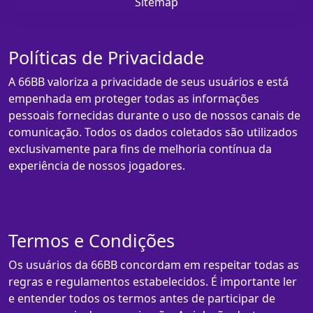
Sitemap
Políticas de Privacidade
A 66BB valoriza a privacidade de seus usuários e está
empenhada em proteger todas as informações
pessoais fornecidas durante o uso de nossos canais de
comunicação. Todos os dados coletados são utilizados
exclusivamente para fins de melhoria contínua da
experiência de nossos jogadores.
Termos e Condições
Os usuários da 66BB concordam em respeitar todas as
regras e regulamentos estabelecidos. É importante ler
e entender todos os termos antes de participar de