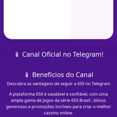
📱 Canal Oficial no Telegram!
📱 Benefícios do Canal
Descubra as vantagens de seguir a 65X no Telegram
A plataforma 65X é saudável e confiável, com uma
ampla gama de jogos da série 65X Brasil , bônus
generosos e promoções incríveis para criar o melhor
cassino online.