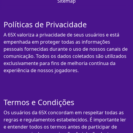
Sitemap
Políticas de Privacidade
A 65X valoriza a privacidade de seus usuários e está
empenhada em proteger todas as informações
pessoais fornecidas durante o uso de nossos canais de
comunicação. Todos os dados coletados são utilizados
exclusivamente para fins de melhoria contínua da
experiência de nossos jogadores.
Termos e Condições
Os usuários da 65X concordam em respeitar todas as
regras e regulamentos estabelecidos. É importante ler
e entender todos os termos antes de participar de