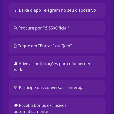
📱 Baixe o app Telegram no seu dispositivo
🔍 Procure por "@65XOficial"
👆 Toque em "Entrar" ou "Join"
🔔 Ative as notificações para não perder
nada
💬 Participe das conversas e interaja
🎁 Receba bônus exclusivos
automaticamente