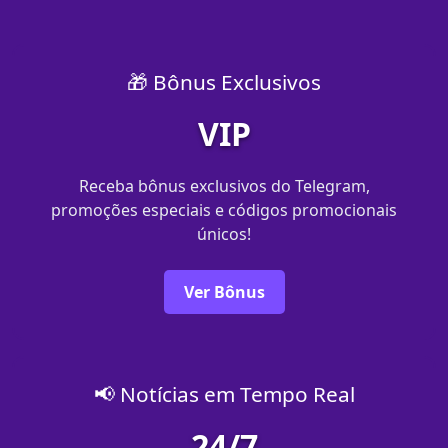
🎁 Bônus Exclusivos
VIP
Receba bônus exclusivos do Telegram,
promoções especiais e códigos promocionais
únicos!
Ver Bônus
📢 Notícias em Tempo Real
24/7