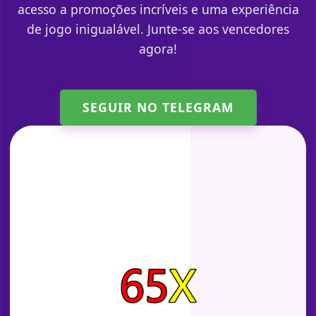
acesso a promoções incríveis e uma experiência
de jogo inigualável. Junte-se aos vencedores
agora!
SEGUIR NO TELEGRAM