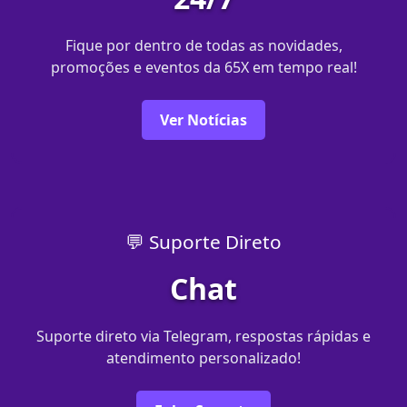
Fique por dentro de todas as novidades,
promoções e eventos da 65X em tempo real!
Ver Notícias
💬 Suporte Direto
Chat
Suporte direto via Telegram, respostas rápidas e
atendimento personalizado!