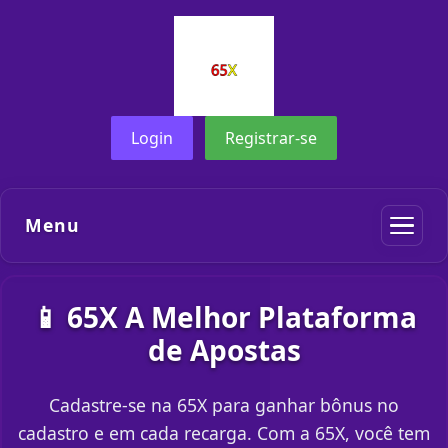
Login
Registrar-se
Menu
📱 65X A Melhor Plataforma
de Apostas
Cadastre-se na 65X para ganhar bônus no
cadastro e em cada recarga. Com a 65X, você tem