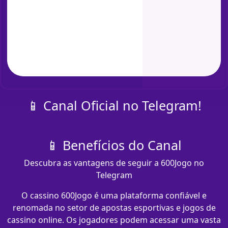
📱 Canal Oficial no Telegram!
📱 Benefícios do Canal
Descubra as vantagens de seguir a 600Jogo no
Telegram
O cassino 600Jogo é uma plataforma confiável e
renomada no setor de apostas esportivas e jogos de
cassino online. Os jogadores podem acessar uma vasta