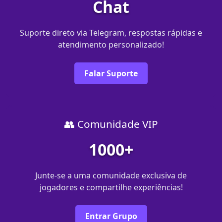
Chat
Suporte direto via Telegram, respostas rápidas e
atendimento personalizado!
Falar Suporte
👥 Comunidade VIP
1000+
Junte-se a uma comunidade exclusiva de
jogadores e compartilhe experiências!
Entrar Grupo