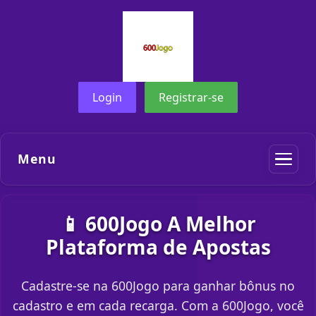
Login
Registrar-se
Menu
📱 600Jogo A Melhor
Plataforma de Apostas
Cadastre-se na 600Jogo para ganhar bônus no
cadastro e em cada recarga. Com a 600Jogo, você