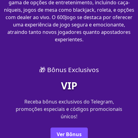
gama de opções de entretenimento, incluindo caça-
níqueis, jogos de mesa como blackjack, roleta, e opções
com dealer ao vivo. O 600Jogo se destaca por oferecer
uma experiência de jogo segura e emocionante,
atraindo tanto novos jogadores quanto apostadores
experientes.
🎁 Bônus Exclusivos
VIP
Receba bônus exclusivos do Telegram,
promoções especiais e códigos promocionais
únicos!
Ver Bônus