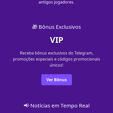
antigos jogadores.
🎁 Bônus Exclusivos
VIP
Receba bônus exclusivos do Telegram,
promoções especiais e códigos promocionais
únicos!
Ver Bônus
📢 Notícias em Tempo Real