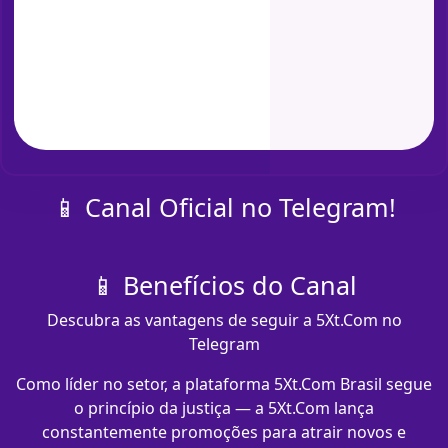
📱 Canal Oficial no Telegram!
📱 Benefícios do Canal
Descubra as vantagens de seguir a 5Xt.Com no
Telegram
Como líder no setor, a plataforma 5Xt.Com Brasil segue
o princípio da justiça — a 5Xt.Com lança
constantemente promoções para atrair novos e