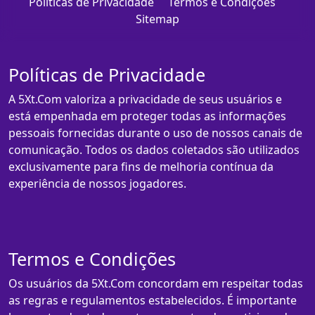
Políticas de Privacidade
Termos e Condições
Sitemap
Políticas de Privacidade
A 5Xt.Com valoriza a privacidade de seus usuários e
está empenhada em proteger todas as informações
pessoais fornecidas durante o uso de nossos canais de
comunicação. Todos os dados coletados são utilizados
exclusivamente para fins de melhoria contínua da
experiência de nossos jogadores.
Termos e Condições
Os usuários da 5Xt.Com concordam em respeitar todas
as regras e regulamentos estabelecidos. É importante