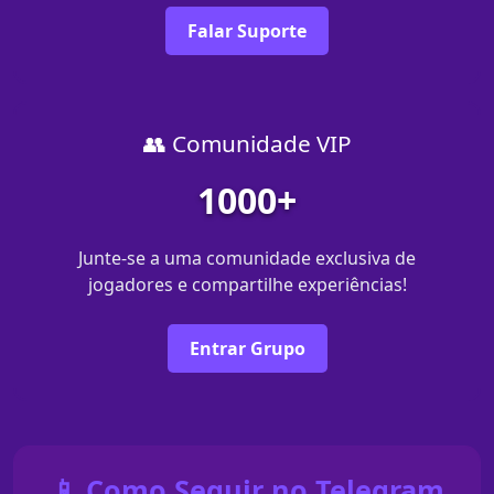
Falar Suporte
👥 Comunidade VIP
1000+
Junte-se a uma comunidade exclusiva de
jogadores e compartilhe experiências!
Entrar Grupo
📱 Como Seguir no Telegram