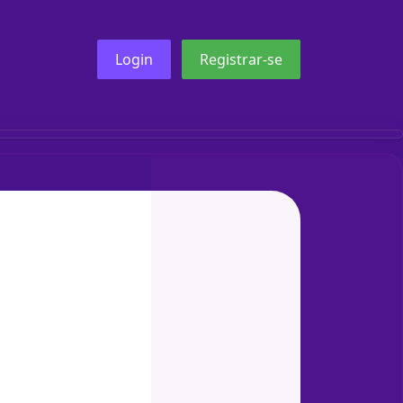
Login
Registrar-se