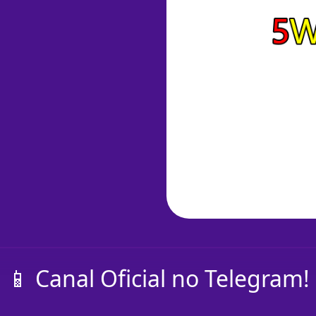
📱 Canal Oficial no Telegram!