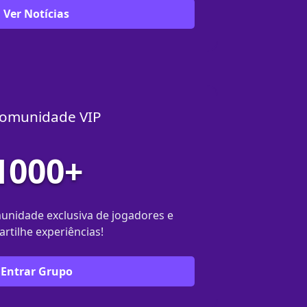
Ver Notícias
Comunidade VIP
1000+
unidade exclusiva de jogadores e
rtilhe experiências!
Entrar Grupo