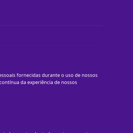
essoais fornecidas durante o uso de nossos
 contínua da experiência de nossos