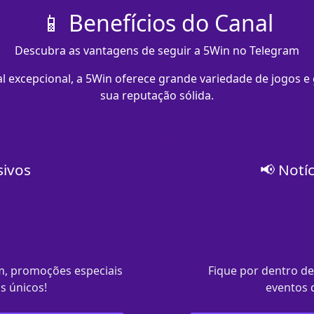
📱 Benefícios do Canal
Descubra as vantagens de seguir a 5Win no Telegram
l excepcional, a 5Win oferece grande variedade de jogos 
sua reputação sólida.
sivos
📢 Notí
m, promoções especiais
Fique por dentro d
s únicos!
eventos 