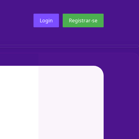
Login
Registrar-se