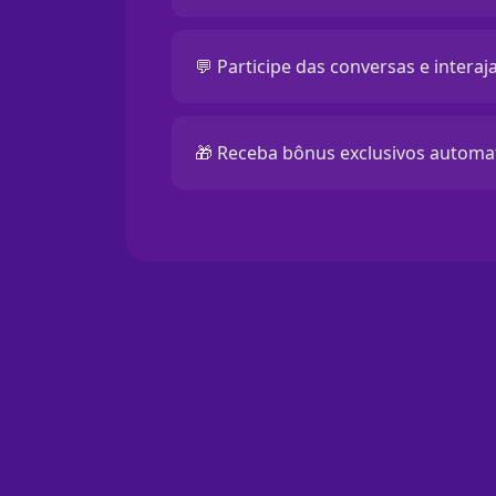
💬 Participe das conversas e interaj
🎁 Receba bônus exclusivos autom