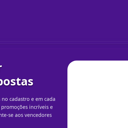
r
postas
 no cadastro e em cada
 promoções incríveis e
unte-se aos vencedores