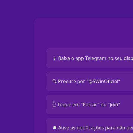
📱 Baixe o app Telegram no seu disp
🔍 Procure por "@5WinOficial"
👆 Toque em "Entrar" ou "Join"
🔔 Ative as notificações para não p