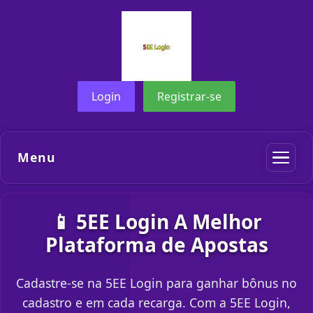
Login
Registrar-se
Menu
📱 5EE Login A Melhor
Plataforma de Apostas
Cadastre-se na 5EE Login para ganhar bônus no
cadastro e em cada recarga. Com a 5EE Login,