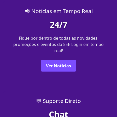
📢 Notícias em Tempo Real
24/7
Fique por dentro de todas as novidades,
promoções e eventos da 5EE Login em tempo
real!
Ver Notícias
💬 Suporte Direto
Chat