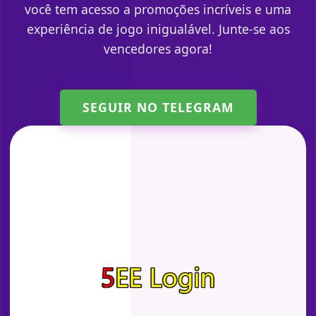
você tem acesso a promoções incríveis e uma
experiência de jogo inigualável. Junte-se aos
vencedores agora!
SEGUIR NO TELEGRAM