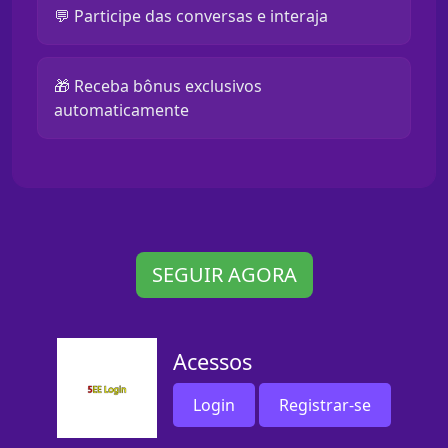
💬 Participe das conversas e interaja
🎁 Receba bônus exclusivos
automaticamente
SEGUIR AGORA
Acessos
Login
Registrar-se