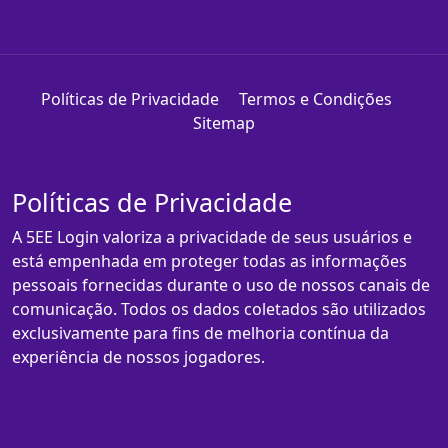
Políticas de Privacidade
Termos e Condições
Sitemap
Políticas de Privacidade
A 5EE Login valoriza a privacidade de seus usuários e
está empenhada em proteger todas as informações
pessoais fornecidas durante o uso de nossos canais de
comunicação. Todos os dados coletados são utilizados
exclusivamente para fins de melhoria contínua da
experiência de nossos jogadores.