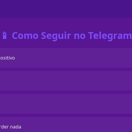
📱 Como Seguir no Telegram
ositivo
erder nada