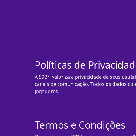
Políticas de Privacida
A 59Brl valoriza a privacidade de seus usu
canais de comunicação. Todos os dados cole
jogadores.
Termos e Condições