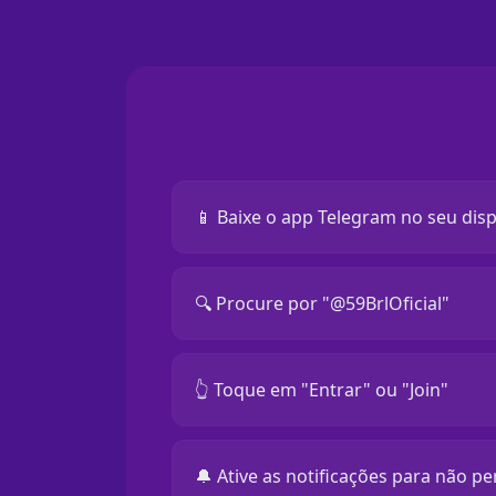
📱 Baixe o app Telegram no seu disp
🔍 Procure por "@59BrlOficial"
👆 Toque em "Entrar" ou "Join"
🔔 Ative as notificações para não p