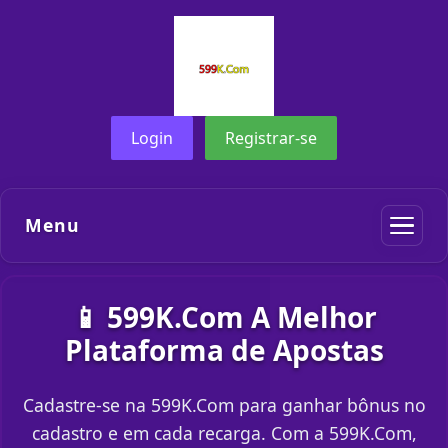
Login
Registrar-se
Menu
📱 599K.Com A Melhor
Plataforma de Apostas
Cadastre-se na 599K.Com para ganhar bônus no
cadastro e em cada recarga. Com a 599K.Com,