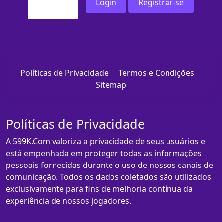
Login
Registrar-se
Políticas de Privacidade
Termos e Condições
Sitemap
Políticas de Privacidade
A 599K.Com valoriza a privacidade de seus usuários e
está empenhada em proteger todas as informações
pessoais fornecidas durante o uso de nossos canais de
comunicação. Todos os dados coletados são utilizados
exclusivamente para fins de melhoria contínua da
experiência de nossos jogadores.