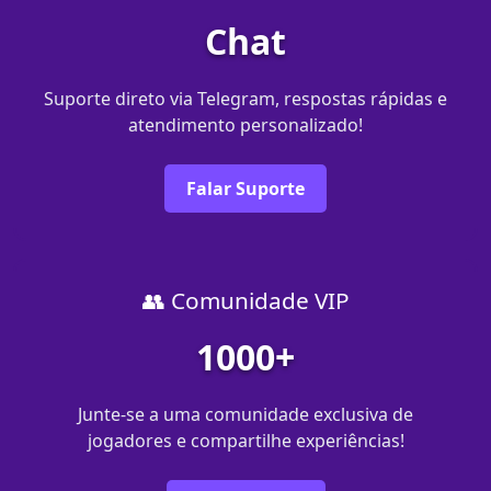
Chat
Suporte direto via Telegram, respostas rápidas e
atendimento personalizado!
Falar Suporte
👥 Comunidade VIP
1000+
Junte-se a uma comunidade exclusiva de
jogadores e compartilhe experiências!