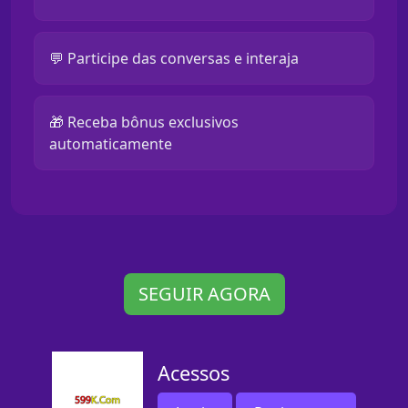
💬 Participe das conversas e interaja
🎁 Receba bônus exclusivos
automaticamente
SEGUIR AGORA
Acessos