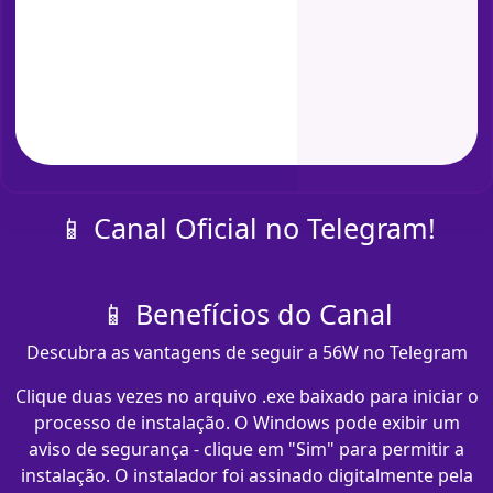
📱 Canal Oficial no Telegram!
📱 Benefícios do Canal
Descubra as vantagens de seguir a 56W no Telegram
Clique duas vezes no arquivo .exe baixado para iniciar o
processo de instalação. O Windows pode exibir um
aviso de segurança - clique em "Sim" para permitir a
instalação. O instalador foi assinado digitalmente pela