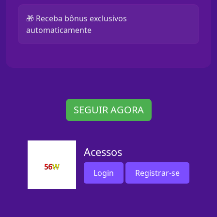
🎁 Receba bônus exclusivos
automaticamente
SEGUIR AGORA
Acessos
Login
Registrar-se