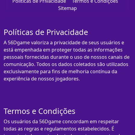
Políticas de Privacidade
Termos e Condições
Sitemap
Políticas de Privacidade
A 56Dgame valoriza a privacidade de seus usuários e
está empenhada em proteger todas as informações
pessoais fornecidas durante o uso de nossos canais de
comunicação. Todos os dados coletados são utilizados
exclusivamente para fins de melhoria contínua da
experiência de nossos jogadores.
Termos e Condições
Os usuários da 56Dgame concordam em respeitar
todas as regras e regulamentos estabelecidos. É