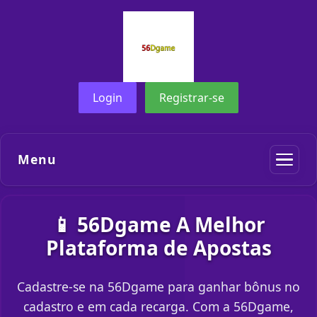
Login
Registrar-se
Menu
📱 56Dgame A Melhor
Plataforma de Apostas
Cadastre-se na 56Dgame para ganhar bônus no
cadastro e em cada recarga. Com a 56Dgame,