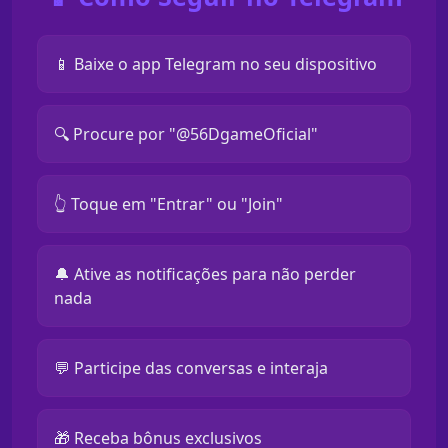
📱 Baixe o app Telegram no seu dispositivo
🔍 Procure por "@56DgameOficial"
👆 Toque em "Entrar" ou "Join"
🔔 Ative as notificações para não perder
nada
💬 Participe das conversas e interaja
🎁 Receba bônus exclusivos