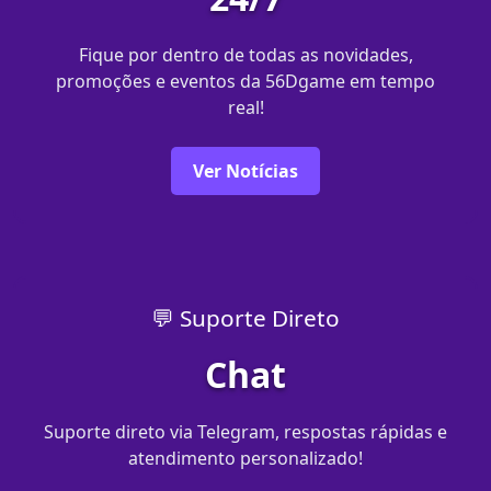
Fique por dentro de todas as novidades,
promoções e eventos da 56Dgame em tempo
real!
Ver Notícias
💬 Suporte Direto
Chat
Suporte direto via Telegram, respostas rápidas e
atendimento personalizado!