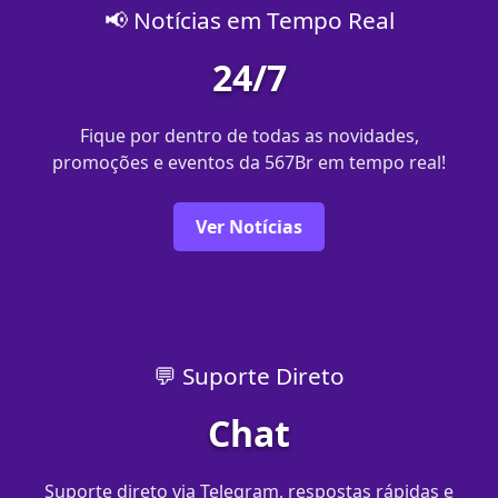
📢 Notícias em Tempo Real
24/7
Fique por dentro de todas as novidades,
promoções e eventos da 567Br em tempo real!
Ver Notícias
💬 Suporte Direto
Chat
Suporte direto via Telegram, respostas rápidas e