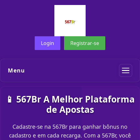
Login
Registrar-se
Menu
📱 567Br A Melhor Plataforma
de Apostas
Cadastre-se na 567Br para ganhar bônus no
cadastro e em cada recarga. Com a 567Br, você