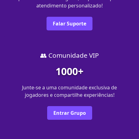
atendimento personalizado!
Falar Suporte
👥 Comunidade VIP
1000+
Junte-se a uma comunidade exclusiva de
jogadores e compartilhe experiências!
Entrar Grupo