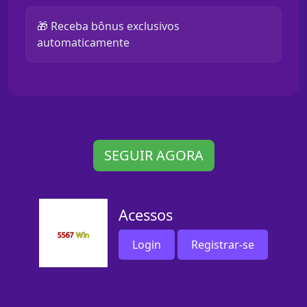
🎁 Receba bônus exclusivos
automaticamente
SEGUIR AGORA
Acessos
Login
Registrar-se