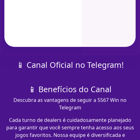
📱 Canal Oficial no Telegram!
📱 Benefícios do Canal
Descubra as vantagens de seguir a 5567 Win no
Telegram
Cada turno de dealers é cuidadosamente planejado
para garantir que você sempre tenha acesso aos seus
jogos favoritos. Nossa equipe é diversificada e