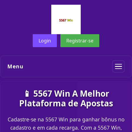
Login
Registrar-se
Menu
📱 5567 Win A Melhor
Plataforma de Apostas
Cadastre-se na 5567 Win para ganhar bônus no
cadastro e em cada recarga. Com a 5567 Win,