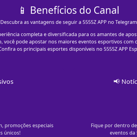
📱 Benefícios do Canal
Descubra as vantagens de seguir a 5555Z APP no Telegram
eriência completa e diversificada para os amantes de apos
 você pode apostar nos maiores eventos esportivos com o
 Confira os principais esportes disponíveis no 5555Z APP Esp
sivos
📢 Notí
m, promoções especiais
Fique por dentro d
s únicos!
eventos da