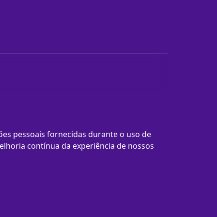
ões pessoais fornecidas durante o uso de
elhoria contínua da experiência de nossos