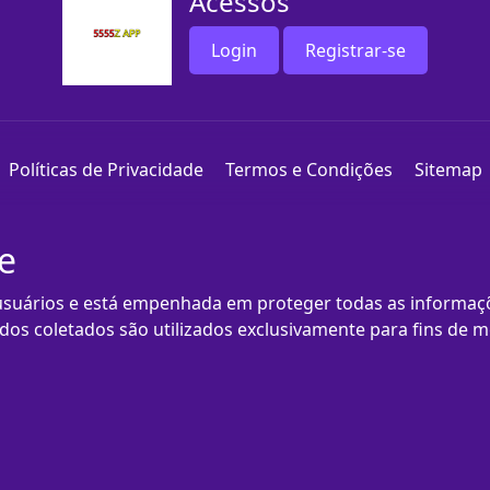
Acessos
Login
Registrar-se
Políticas de Privacidade
Termos e Condições
Sitemap
de
 usuários e está empenhada em proteger todas as informaç
os coletados são utilizados exclusivamente para fins de m