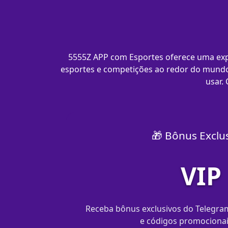
5555Z APP com​ Esportes oferece uma exp
esportes e competições ao redor do mundo,
usar.
🎁 Bônus Exclu
VIP
Receba bônus exclusivos do Telegra
e códigos promocionai