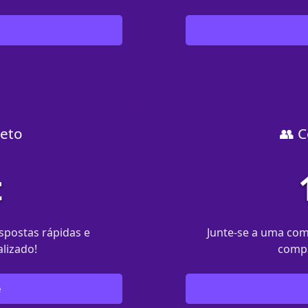
reto
👥 
t
espostas rápidas e
Junte-se a uma com
lizado!
compa
e