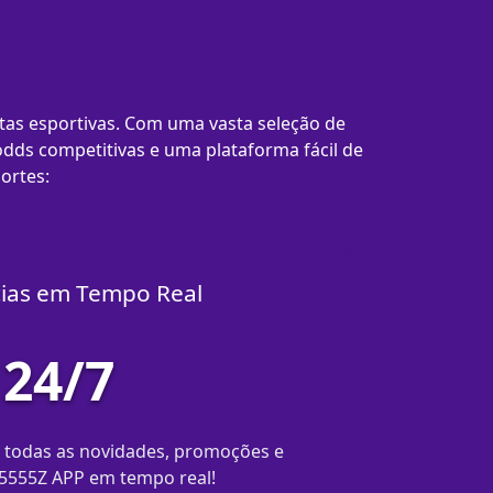
tas esportivas. Com uma vasta seleção de
dds competitivas e uma plataforma fácil de
ortes:
cias em Tempo Real
24/7
e todas as novidades, promoções e
 5555Z APP em tempo real!