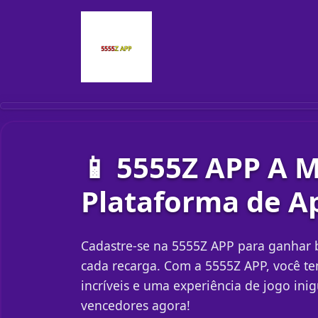
📱 5555Z APP A 
Plataforma de A
Cadastre-se na 5555Z APP para ganhar 
cada recarga. Com a 5555Z APP, você t
incríveis e uma experiência de jogo inig
vencedores agora!