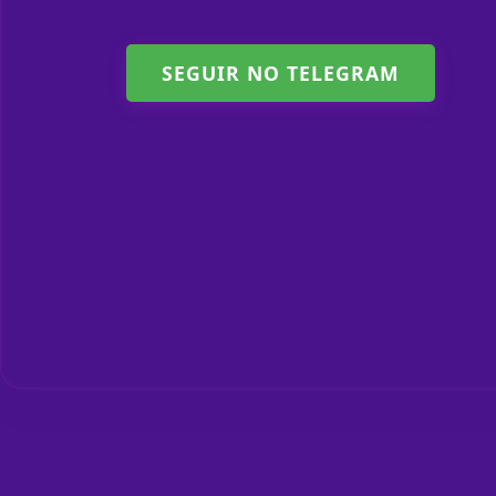
SEGUIR NO TELEGRAM