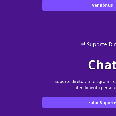
Ver Bônus
💬 Suporte Di
Cha
Suporte direto via Telegram, r
atendimento persona
Falar Suport