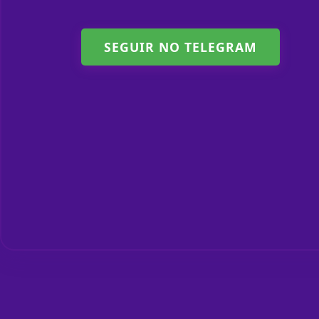
SEGUIR NO TELEGRAM