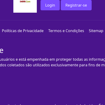
Login
Registrar-se
Políticas de Privacidade
Termos e Condições
Sitemap
de
s usuários e está empenhada em proteger todas as informaç
os coletados são utilizados exclusivamente para fins de m