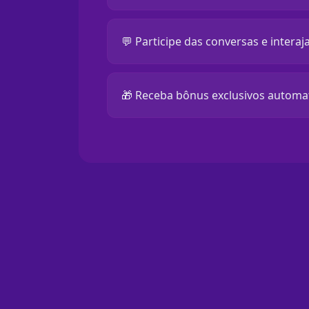
💬 Participe das conversas e interaj
🎁 Receba bônus exclusivos autom