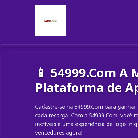
📱 54999.Com A 
Plataforma de A
Cadastre-se na 54999.Com para ganhar
cada recarga. Com a 54999.Com, você 
incríveis e uma experiência de jogo inig
vencedores agora!