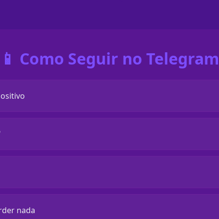
📱 Como Seguir no Telegram
ositivo
"
erder nada