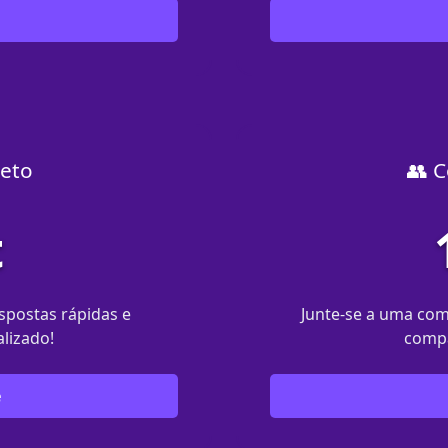
reto
👥 
t
espostas rápidas e
Junte-se a uma com
lizado!
compa
e