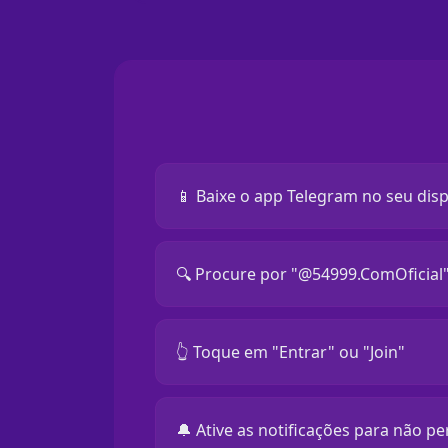
📱 Baixe o app Telegram no seu disp
🔍 Procure por "@54999.ComOficial
👆 Toque em "Entrar" ou "Join"
🔔 Ative as notificações para não p