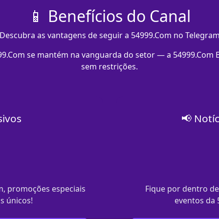
📱 Benefícios do Canal
Descubra as vantagens de seguir a 54999.Com no Telegra
999.Com se mantém na vanguarda do setor — a 54999.Com Br
sem restrições.
sivos
📢 Notí
m, promoções especiais
Fique por dentro d
s únicos!
eventos da 