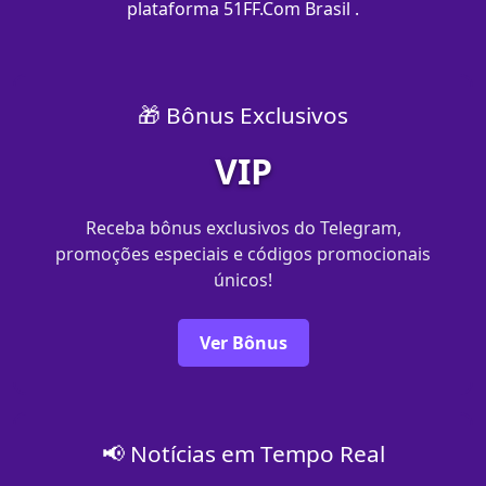
plataforma 51FF.Com Brasil .
🎁 Bônus Exclusivos
VIP
Receba bônus exclusivos do Telegram,
promoções especiais e códigos promocionais
únicos!
Ver Bônus
📢 Notícias em Tempo Real