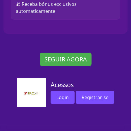
🎁 Receba bônus exclusivos
automaticamente
SEGUIR AGORA
Acessos
Login
Registrar-se