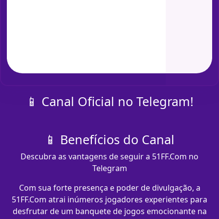
📱 Canal Oficial no Telegram!
📱 Benefícios do Canal
Descubra as vantagens de seguir a 51FF.Com no
Telegram
Com sua forte presença e poder de divulgação, a
51FF.Com atrai inúmeros jogadores experientes para
desfrutar de um banquete de jogos emocionante na