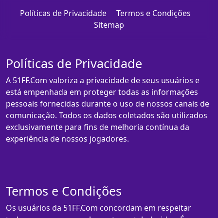
Políticas de Privacidade
Termos e Condições
Sitemap
Políticas de Privacidade
A 51FF.Com valoriza a privacidade de seus usuários e
está empenhada em proteger todas as informações
pessoais fornecidas durante o uso de nossos canais de
comunicação. Todos os dados coletados são utilizados
exclusivamente para fins de melhoria contínua da
experiência de nossos jogadores.
Termos e Condições
Os usuários da 51FF.Com concordam em respeitar