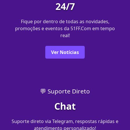
24/7
Fique por dentro de todas as novidades,
promoções e eventos da 51FF.Com em tempo
real!
Ver Notícias
💬 Suporte Direto
Chat
Suporte direto via Telegram, respostas rápidas e
atendimento personalizado!